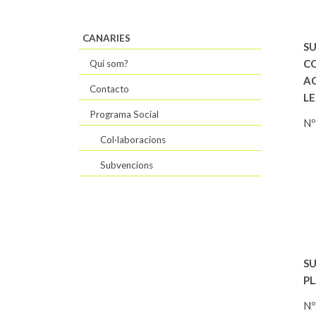
CANARIES
S
C
Qui som?
A
Contacto
LE
Programa Social
Nº
Col·laboracions
Subvencions
S
PL
Nº