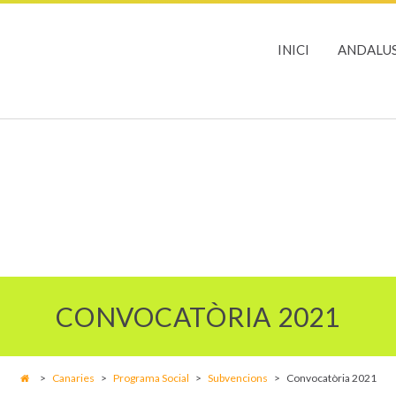
INICI
ANDALUS
CONVOCATÒRIA 2021
>
Canaries
>
Programa Social
>
Subvencions
>
Convocatòria 2021