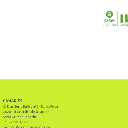
CANARIES
C/ Elías Serra Rafols nº 2 - Edifici Polsa
38204 St Cristóbal de la Laguna
Santa Cruz de Tenerife
Tel. 92 231 49 86
raycogm@arcadelmaresme.com