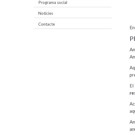
Programa social
Notícies
Contacte
En
P
Am
Am
Aq
pr
El
re
Ac
aq
Am
an