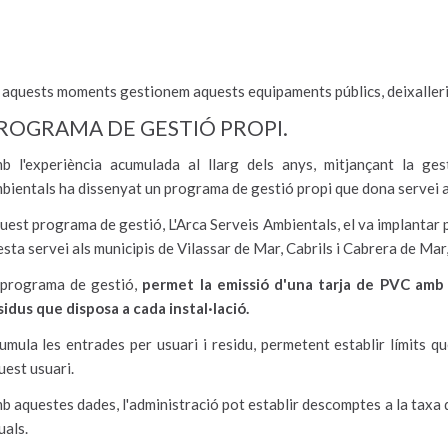
 aquests moments gestionem aquests equipaments públics, deixalleries
ROGRAMA DE GESTIÓ PROPI.
b l'experiència acumulada al llarg dels anys, mitjançant la gest
bientals ha dissenyat un programa de gestió propi que dona servei a 
uest programa de gestió, L'Arca Serveis Ambientals, el va implantar pe
esta servei als municipis de Vilassar de Mar, Cabrils i Cabrera de Mar
 programa de gestió,
permet la emissió d'una tarja de PVC amb c
sidus que disposa a cada instal·lació.
umula les entrades per usuari i residu, permetent establir límits 
uest usuari.
b aquestes dades, l'administració pot establir descomptes a la taxa 
uals.