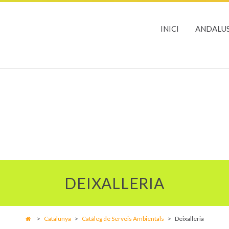
INICI
ANDALUS
DEIXALLERIA
>
Catalunya
>
Catàleg de Serveis Ambientals
>
Deixalleria