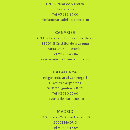
07006 Palma de Mallorca
Illes Balears
Tel. 97 189 69 00
gloriaqp@arcadelmaresme.com
CANARIES
C/ Elías Serra Rafols nº 2 - Edifici Polsa
38204 St Cristóbal de la Laguna
Santa Cruz de Tenerife
Tel. 92 231 49 86
raycogm@arcadelmaresme.com
CATALUNYA
Polígon Industrial Can Negoci
C. Amics d'Argentona
08310 Argentona - BCN
Tel. 93 790 55 60
info@arcadelmaresme.com
MADRID
C/ Gamonal nº20, piso 1, Puerta G
28031 MADRID
Tel. 91 454 18 09